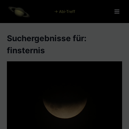
Zum
Inhalt
→ Abi-Treff
springen
Suchergebnisse für:
finsternis