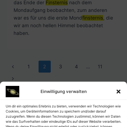
das Ende der
Finsternis
nach dem
Mondaufgang beobachten, zum anderen
war es für uns die erste Mond
finsternis
, die
wir am noch hellen Himmel beobachtet
haben.
Seitennavigation
Vorherige
1
2
3
4
…
11
Seite
Nächste
Seite
Einwilligung verwalten
Um dir ein optimales Erlebnis zu bieten, verwenden wir Technologien wie
Cookies, um Geräteinformationen zu speichern und/oder darauf
zuzugreifen. Wenn du diesen Technologien zustimmst, können wir Daten
wie das Surfverhalten oder eindeutige IDs auf dieser Website verarbeiten.
Wenn du deine Einwilligung nicht erteilst oder zurückziehst, können