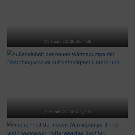
@artusmi 20230530_1139
@artusmi 20230603_1138