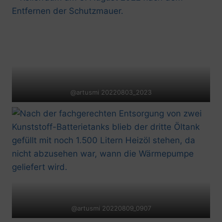
@artusmi 20220803_2023
@artusmi 20220809_0907