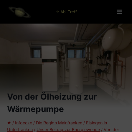
Zum
Inhalt
→ Abi-Treff
springen
Von der Ölheizung zur
Wärmepumpe
/
Infoecke
/
Die Region Mainfranken
/
Eisingen in
Unterfranken
/
Unser Beitrag zur Energiewende
/
Von der