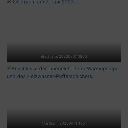
@artusmi 20230607_0800
@artusmi 20230614_1051