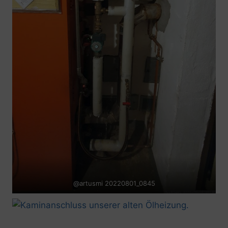
@artusmi 20220801_0845