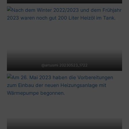
@artusmi 20230523_1722