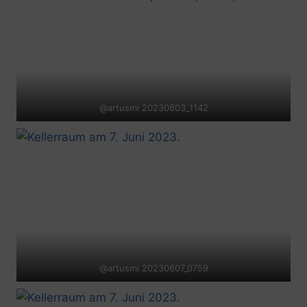
@artusmi 20230603_1142
@artusmi 20230607_0759