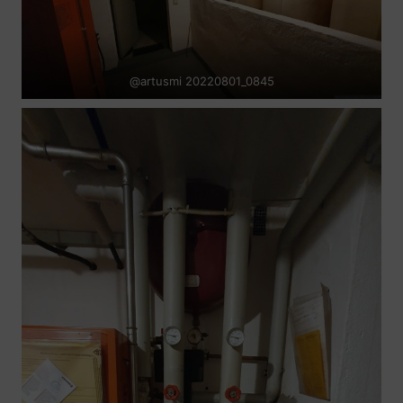
@artusmi 20220801_0845