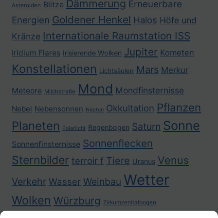
Dämmerung
Erneuerbare
Blitze
Asteroiden
Goldener Henkel
Energien
Halos
Höfe und
Internationale Raumstation ISS
Kränze
Jupiter
Kometen
Iridium Flares
Irisierende Wolken
Konstellationen
Mars
Merkur
Lichtsäulen
Mond
Mondfinsternisse
Meteore
Milchstraße
Pflanzen
Okkultation
Nebel
Nebensonnen
Neptun
Sonne
Planeten
Saturn
Regenbogen
Polarlicht
Sonnenflecken
Sonnenfinsternisse
Sternbilder
Venus
Tiere
terroir f
Uranus
Wetter
Verkehr
Weinbau
Wasser
Wolken
Würzburg
Zirkumzenitalbogen