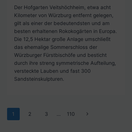
Der Hofgarten Veitshöchheim, etwa acht
Kilometer von Würzburg entfernt gelegen,
gilt als einer der bedeutendsten und am
besten erhaltenen Rokokogärten in Europa.
Die 12,5 Hektar große Anlage umschließt
das ehemalige Sommerschloss der
Würzburger Fürstbischöfe und besticht
durch ihre streng symmetrische Aufteilung,
versteckte Lauben und fast 300
Sandsteinskulpturen.
Seitennavigation
Nächste
1
2
3
…
110
Seite