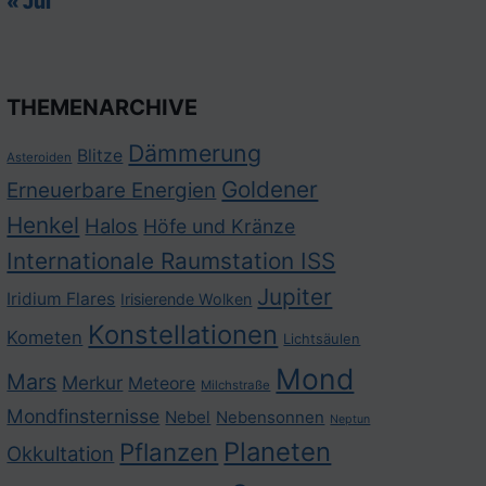
« Jul
THEMENARCHIVE
Dämmerung
Blitze
Asteroiden
Goldener
Erneuerbare Energien
Henkel
Halos
Höfe und Kränze
Internationale Raumstation ISS
Jupiter
Iridium Flares
Irisierende Wolken
Konstellationen
Kometen
Lichtsäulen
Mond
Mars
Merkur
Meteore
Milchstraße
Mondfinsternisse
Nebel
Nebensonnen
Neptun
Planeten
Pflanzen
Okkultation