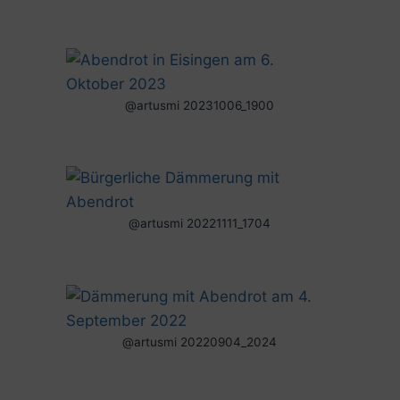
@artusmi 20231006_1900
@artusmi 20221111_1704
@artusmi 20220904_2024