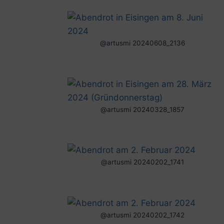
@artusmi 20240608_2136
@artusmi 20240328_1857
@artusmi 20240202_1741
@artusmi 20240202_1742