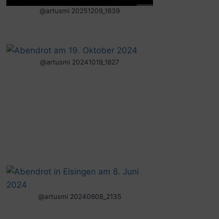
@artusmi 20251209_1639
@artusmi 20241019_1827
@artusmi 20240608_2135