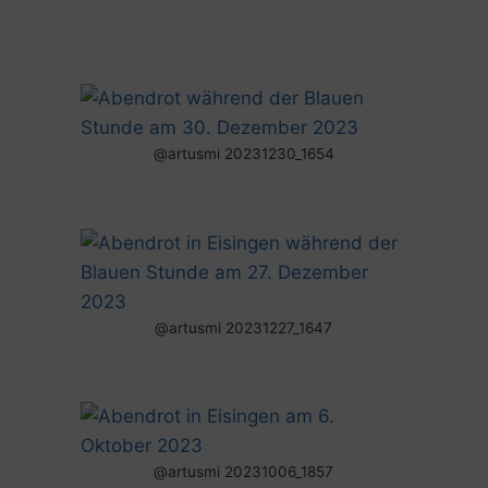
@artusmi 20231230_1654
@artusmi 20231227_1647
@artusmi 20231006_1857