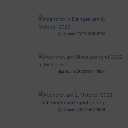
@artusmi 20231006_1900
@artusmi 20221231_1659
@artusmi 20221002_1903