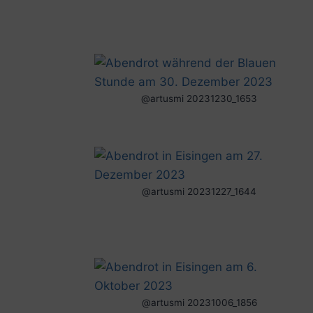
@artusmi 20231230_1653
@artusmi 20231227_1644
@artusmi 20231006_1856