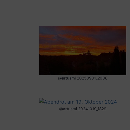
@artusmi 20250901_2008
@artusmi 20241019_1829