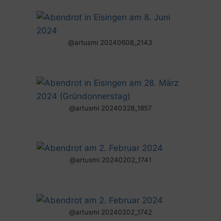
@artusmi 20240608_2143
@artusmi 20240328_1857
@artusmi 20240202_1741
@artusmi 20240202_1742