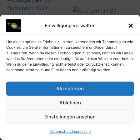
20221227_1442
@artusmi
20221227_1442
Einwilligung verwalten
@artusmi
20221227_1443
@artusmi
Um dir ein optimales Erlebnis zu bieten, verwenden wir Technologien wie
20221227_1451
Cookies, um Geräteinformationen zu speichern und/oder darauf
zuzugreifen. Wenn du diesen Technologien zustimmst, können wir Daten
wie das Surfverhalten oder eindeutige IDs auf dieser Website verarbeiten.
Wenn du deine Einwilligung nicht erteilst oder zurückziehst, können
bestimmte Merkmale und Funktionen beeinträchtigt werden.
@artusmi
20221231_1659
@artusmi
20221227_1715
Akzeptieren
Ablehnen
@artusmi
20221231_2331
@artusmi
20221231_2344
Einstellungen ansehen
Datenschutz
Impressum
@artusmi