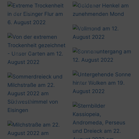
@artusmi
20220807_2206
@artusmi
20220806_1433
@artusmi
20220812_0010
@artusmi
@artusmi
20220812_2036
20220812_0947
@artusmi
20220819_2014
@artusmi
20220822_0048