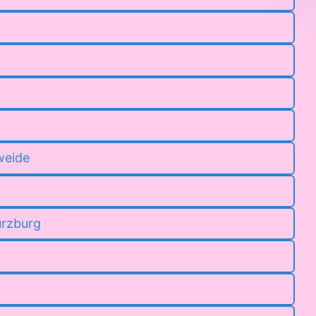
weide
ürzburg