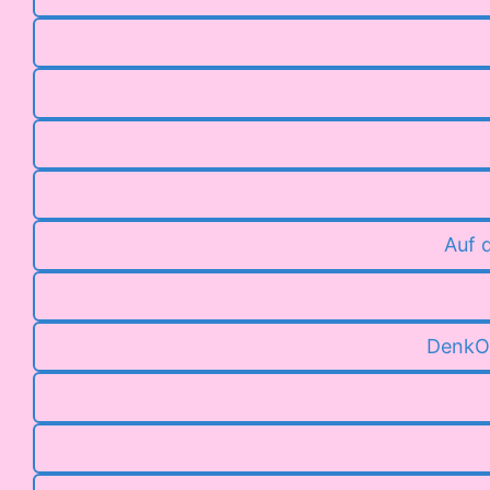
Auf 
DenkOr