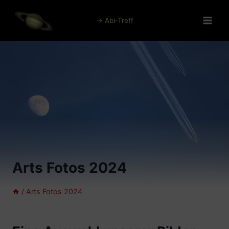
Zum
Inhalt
→ Abi-Treff
springen
Arts Fotos 2024
/
Arts Fotos 2024