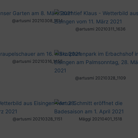
@artusmi 20210308_1614
@artusmi 20210311_1636
@artusmi 20210316_1455
@artusmi 20210328_1109
@artusmi 20210328_1151
Mäggi 20210401_1518