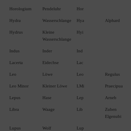
Horologium
Pendeluhr
Hor
Hydra
Wasserschlange
Hya
Alphard
Hydrus
Kleine
Hyi
Wasserschlange
Indus
Inder
Ind
Lacerta
Eidechse
Lac
Leo
Löwe
Leo
Regulus
Leo Minor
Kleiner Löwe
LMi
Praecipua
Lepus
Hase
Lep
Arneb
Libra
Waage
Lib
Zuben
Elgenubi
Lupus
Wolf
Lup