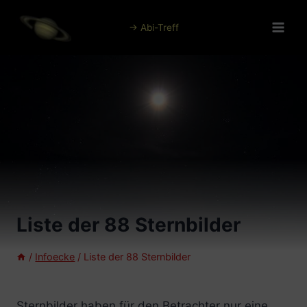
Zum
Inhalt
→ Abi-Treff
springen
Liste der 88 Sternbilder
/
Infoecke
/
Liste der 88 Sternbilder
Sternbilder haben für den Betrachter nur eine