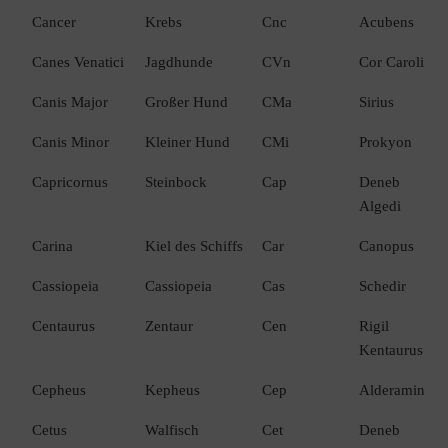
Cancer
Krebs
Cnc
Acubens
Canes Venatici
Jagdhunde
CVn
Cor Caroli
Canis Major
Großer Hund
CMa
Sirius
Canis Minor
Kleiner Hund
CMi
Prokyon
Capricornus
Steinbock
Cap
Deneb
Algedi
Carina
Kiel des Schiffs
Car
Canopus
Cassiopeia
Cassiopeia
Cas
Schedir
Centaurus
Zentaur
Cen
Rigil
Kentaurus
Cepheus
Kepheus
Cep
Alderamin
Cetus
Walfisch
Cet
Deneb