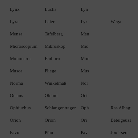
Lynx
Luchs
Lyn
Lyra
Leier
Lyr
Wega
Mensa
Tafelberg
Men
Microscopium
Mikroskop
Mic
Monocerus
Einhorn
Mon
Musca
Fliege
Mus
Norma
Winkelmaß
Nor
Octans
Oktant
Oct
Ophiuchus
Schlangenträger
Oph
Ras Alhague
Orion
Orion
Ori
Beteigeuze
Pavo
Pfau
Pav
Joo Tseo