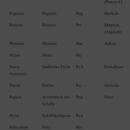
(Peacock)
Pegasus
Pegasus
Peg
Markab
Perseus
Perseus
Per
Mirphak
(Algenib)
Phoenix
Phoenix
Phe
Ankaa
Pictor
Maler
Pic
Piscis
Südlicher Fisch
PsA
Fomalhaut
Austrinus
Pisces
Fische
Psc
Alrischa
Puppis
Achterdeck des
Pup
Naos
Schiffs
Pyxis
Schiffskompass
Pyx
Reticulum
Netz
Ret