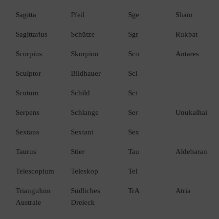
Sagitta
Pfeil
Sge
Sham
Sagittarius
Schütze
Sgr
Rukbat
Scorpius
Skorpion
Sco
Antares
Sculptor
Bildhauer
Scl
Scutum
Schild
Sct
Serpens
Schlange
Ser
Unukalhai
Sextans
Sextant
Sex
Taurus
Stier
Tau
Aldebaran
Telescopium
Teleskop
Tel
Triangulum
Südliches
TrA
Atria
Australe
Dreieck