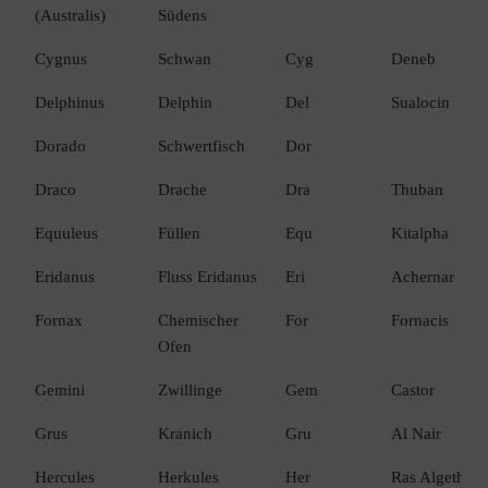
(Australis)
Südens
Cygnus
Schwan
Cyg
Deneb
Delphinus
Delphin
Del
Sualocin
Dorado
Schwertfisch
Dor
Draco
Drache
Dra
Thuban
Equuleus
Füllen
Equ
Kitalpha
Eridanus
Fluss Eridanus
Eri
Achernar
Fornax
Chemischer
For
Fornacis
Ofen
Gemini
Zwillinge
Gem
Castor
Grus
Kranich
Gru
Al Nair
Hercules
Herkules
Her
Ras Algethi