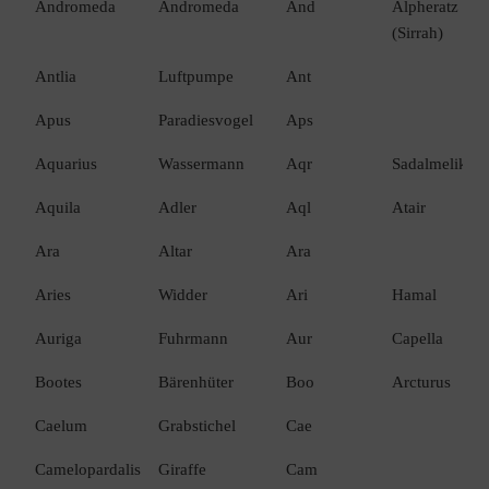
Andromeda
Andromeda
And
Alpheratz
Name
Name
(Sirrah)
Antlia
Luftpumpe
Ant
Apus
Paradiesvogel
Aps
Aquarius
Wassermann
Aqr
Sadalmelik
Aquila
Adler
Aql
Atair
Ara
Altar
Ara
Aries
Widder
Ari
Hamal
Auriga
Fuhrmann
Aur
Capella
Bootes
Bärenhüter
Boo
Arcturus
Caelum
Grabstichel
Cae
Camelopardalis
Giraffe
Cam