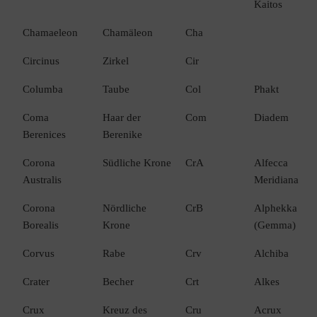
Kaitos
Chamaeleon
Chamäleon
Cha
Circinus
Zirkel
Cir
Columba
Taube
Col
Phakt
Coma
Haar der
Com
Diadem
Berenices
Berenike
Corona
Südliche Krone
CrA
Alfecca
Australis
Meridiana
Corona
Nördliche
CrB
Alphekka
Borealis
Krone
(Gemma)
Corvus
Rabe
Crv
Alchiba
Crater
Becher
Crt
Alkes
Crux
Kreuz des
Cru
Acrux