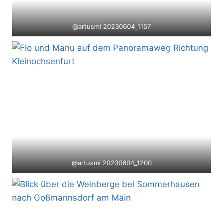
@artusmi 20230604_1157
@artusmi 20230604_1200