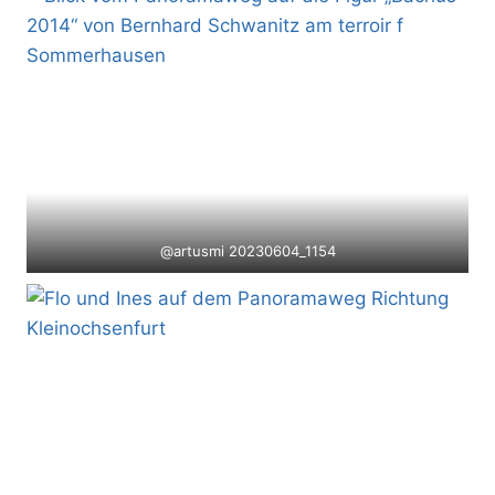
@artusmi 20230604_1154