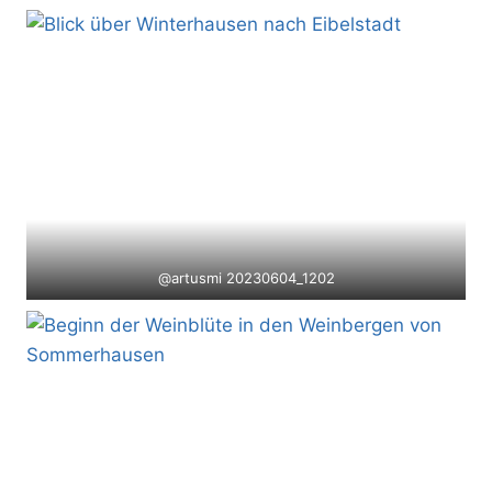
@artusmi 20230604_1202