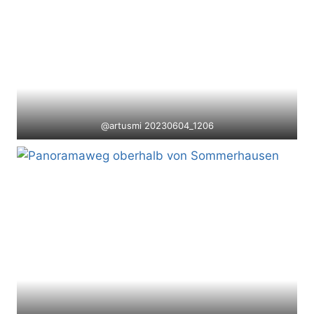
@artusmi 20230604_1206