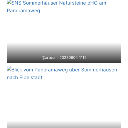
@artusmi 20230604_1115