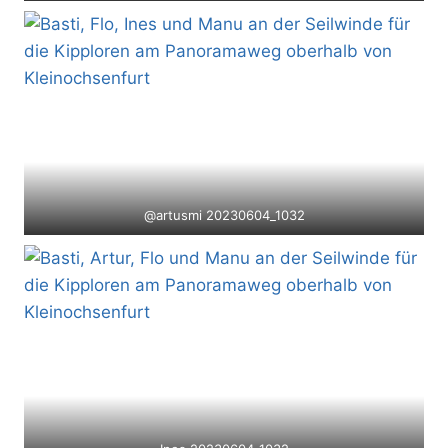
@artusmi 20230604_1032