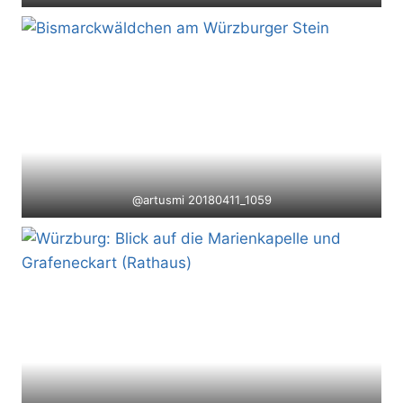
@artusmi 20180411_1059