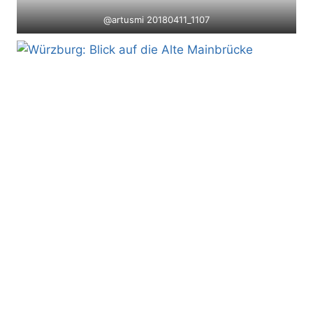
@artusmi 20180411_1107