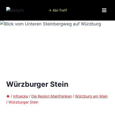
Zum
Inhalt
→ Abi-Treff
springen
Würzburger Stein
/
Infoecke
/
Die Region Mainfranken
/
Würzburg am Main
/
Würzburger Stein