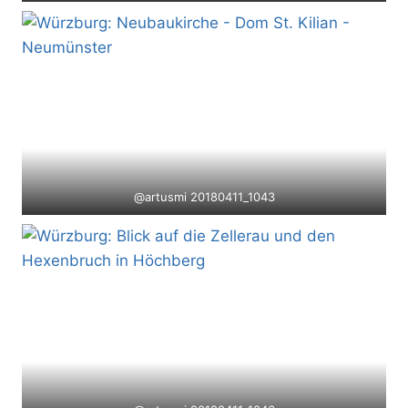
@artusmi 20180411_1043