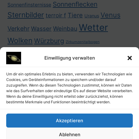
Sonnenflecken
Sonnenfinsternisse
Sternbilder
Venus
Tiere
terroir f
Uranus
Wetter
Verkehr
Weinbau
Wasser
Wolken
Würzburg
Zirkumzenitalbogen
Einwilligung verwalten
Um dir ein optimales Erlebnis zu bieten, verwenden wir Technologien wie
Cookies, um Geräteinformationen zu speichern und/oder darauf
zuzugreifen. Wenn du diesen Technologien zustimmst, können wir Daten
wie das Surfverhalten oder eindeutige IDs auf dieser Website verarbeiten.
Wenn du deine Einwilligung nicht erteilst oder zurückziehst, können
bestimmte Merkmale und Funktionen beeinträchtigt werden.
Akzeptieren
Ablehnen
Datenschutz
Kontakt
Impressum