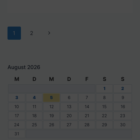
Seitennavigation
Nächste
1
2
Seite
August 2026
M
D
M
D
F
S
S
1
2
3
4
5
6
7
8
9
10
11
12
13
14
15
16
17
18
19
20
21
22
23
24
25
26
27
28
29
30
31