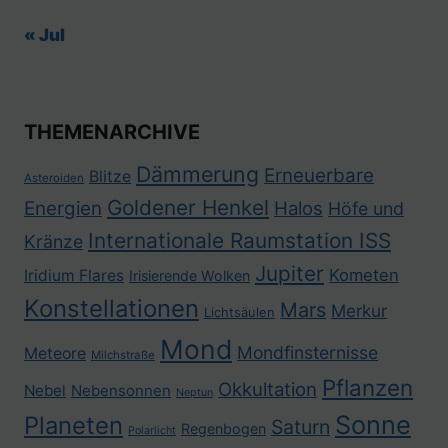
« Jul
THEMENARCHIVE
Dämmerung
Erneuerbare
Blitze
Asteroiden
Goldener Henkel
Energien
Halos
Höfe und
Internationale Raumstation ISS
Kränze
Jupiter
Kometen
Iridium Flares
Irisierende Wolken
Konstellationen
Mars
Merkur
Lichtsäulen
Mond
Mondfinsternisse
Meteore
Milchstraße
Pflanzen
Okkultation
Nebel
Nebensonnen
Neptun
Sonne
Planeten
Saturn
Regenbogen
Polarlicht