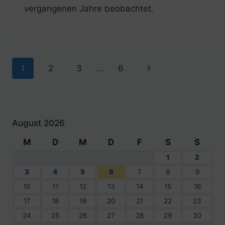
vergangenen Jahre beobachtet.
Seitennavigation
Nächste
1
2
3
…
6
Seite
August 2026
M
D
M
D
F
S
S
1
2
3
4
5
6
7
8
9
10
11
12
13
14
15
16
17
18
19
20
21
22
23
24
25
26
27
28
29
30