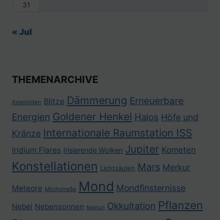
31
« Jul
THEMENARCHIVE
Dämmerung
Erneuerbare
Blitze
Asteroiden
Goldener Henkel
Energien
Halos
Höfe und
Internationale Raumstation ISS
Kränze
Jupiter
Kometen
Iridium Flares
Irisierende Wolken
Konstellationen
Mars
Merkur
Lichtsäulen
Mond
Mondfinsternisse
Meteore
Milchstraße
Pflanzen
Okkultation
Nebel
Nebensonnen
Neptun