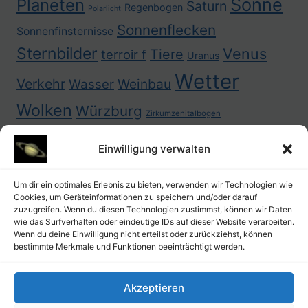
Sonne
Planeten
Saturn
Regenbogen
Polarlicht
Sonnenflecken
Sonnenfinsternisse
Sternbilder
Venus
Tiere
terroir f
Uranus
Wetter
Verkehr
Weinbau
Wasser
Wolken
Würzburg
Zirkumzenitalbogen
Einwilligung verwalten
Um dir ein optimales Erlebnis zu bieten, verwenden wir Technologien wie
Cookies, um Geräteinformationen zu speichern und/oder darauf
zuzugreifen. Wenn du diesen Technologien zustimmst, können wir Daten
wie das Surfverhalten oder eindeutige IDs auf dieser Website verarbeiten.
Wenn du deine Einwilligung nicht erteilst oder zurückziehst, können
bestimmte Merkmale und Funktionen beeinträchtigt werden.
Akzeptieren