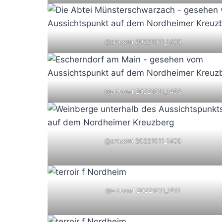
@artusmi 20221011_1456
@artusmi 20221011_1458
@artusmi 20221011_1459
@artusmi 20221011_1511