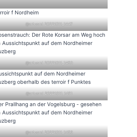
@artusmi 20221011_1447
@artusmi 20221011_1450
@artusmi 20221011_1451
@artusmi 20221011_1456