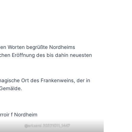
esen Worten begrüßte Nordheims
lichen Eröffnung des bis dahin neuesten
agische Ort des Frankenweins, der in
 Gemälde.
@artusmi 20221011_1447