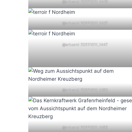
@artusmi 20221011_1446
@artusmi 20221011_1447
@artusmi 20221011_1447
@artusmi 20221011_1450
@artusmi 20221011_1456