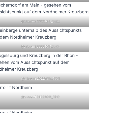
@artusmi 20221011_1458
@artusmi 20221011_1458
@artusmi 20221011_1501
@artusmi 20221011_1512