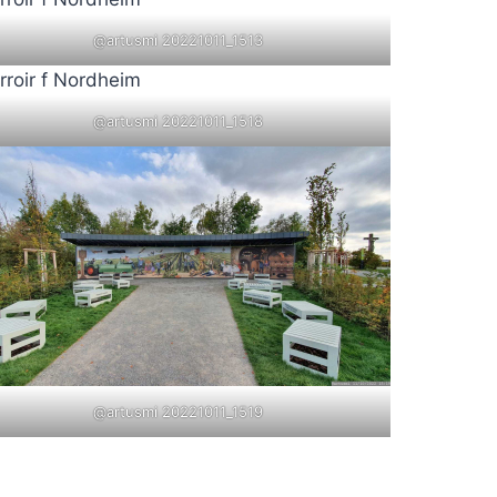
@artusmi 20221011_1513
@artusmi 20221011_1518
@artusmi 20221011_1519