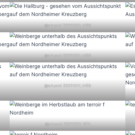
@artusmi 20221011_1458
@artusmi 20221011_1458
@artusmi 20221011_1459
@artusmi 20221011_1511