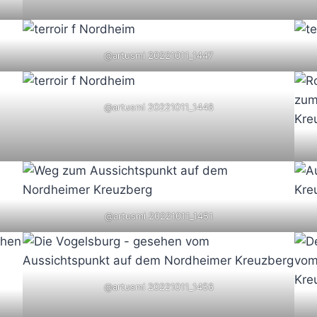
@artusmi 20221011_1447
@artusmi 20221011_1448
@artusmi 20221011_1451
@artusmi 20221011_1456