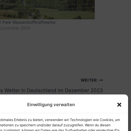
-freie Wasserstoffkraftwerke
 Dezember 2020
WEITER
s Wetter in Deutschland im Dezember 2023
Einwilligung verwalten
optimales Erlebnis zu bieten, verwenden wir Technologien wie Cookies, um
mationen zu speichern und/oder darauf zuzugreifen. Wenn du diesen
n zustimmst, können wir Daten wie das Surfverhalten oder eindeutige IDs