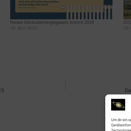
Neues Gebäudeenergiegesetz kommt 2024
CO2
19. April 2023
22.
23
Da
Um dir ein 
Geräteinfor
Technologie