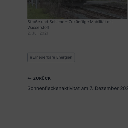
Straße und Schiene – Zukünftige Mobilität mit
Wasserstoff
2. Juli 2021
Schlagworte:
#
Erneuerbare Energien
Beitrags-
ZURÜCK
Sonnenfleckenaktivität am 7. Dezember 20
Navigation