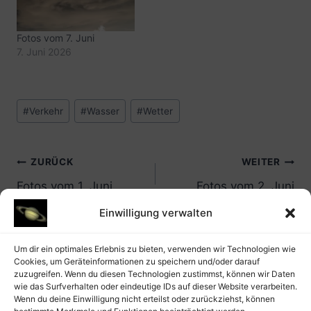
Fotos vom 7. Juni
7. Juni 2026
Schlagworte:
#
Verkehr
#
Wasser
#
Wetter
Beitrags-
ZURÜCK
WEITER
Fotos vom 1. Juni
Fotos vom 2. Juni
Navigation
Einwilligung verwalten
Um dir ein optimales Erlebnis zu bieten, verwenden wir Technologien wie
Cookies, um Geräteinformationen zu speichern und/oder darauf
zuzugreifen. Wenn du diesen Technologien zustimmst, können wir Daten
wie das Surfverhalten oder eindeutige IDs auf dieser Website verarbeiten.
Wenn du deine Einwilligung nicht erteilst oder zurückziehst, können