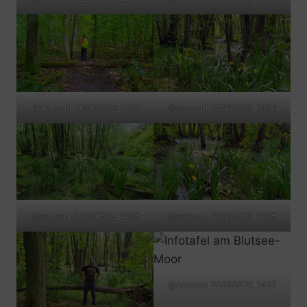
@artusmi 20260531_1431
@artusmi 20260531_1434
@artusmi 20260531_1435
@artusmi 20260531_1435
@artusmi 20260531_1437