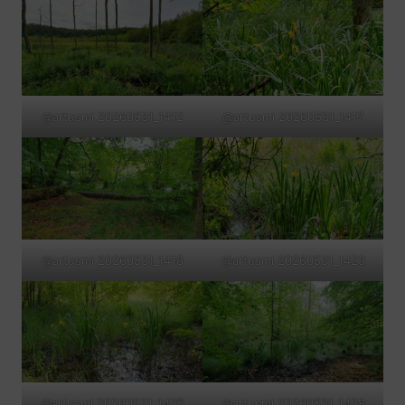
@artusmi 20260531_1412
@artusmi 20260531_1417
@artusmi 20260531_1418
@artusmi 20260531_1423
@artusmi 20260531_1425
@artusmi 20260531_1428