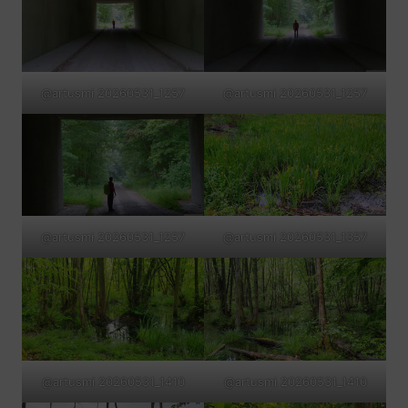
@artusmi 20260531_1257
@artusmi 20260531_1257
@artusmi 20260531_1257
@artusmi 20260531_1357
@artusmi 20260531_1410
@artusmi 20260531_1410