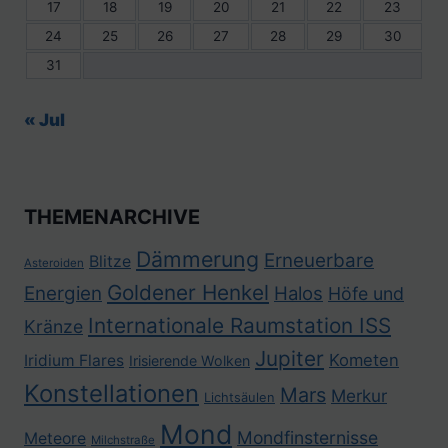
17
18
19
20
21
22
23
24
25
26
27
28
29
30
31
« Jul
THEMENARCHIVE
Dämmerung
Erneuerbare
Blitze
Asteroiden
Goldener Henkel
Energien
Halos
Höfe und
Internationale Raumstation ISS
Kränze
Jupiter
Kometen
Iridium Flares
Irisierende Wolken
Konstellationen
Mars
Merkur
Lichtsäulen
Mond
Mondfinsternisse
Meteore
Milchstraße