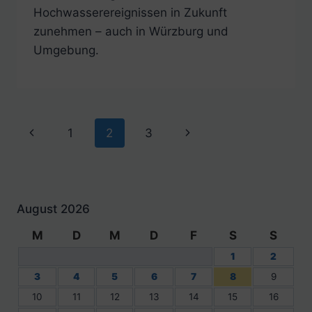
Hochwasserereignissen in Zukunft
zunehmen – auch in Würzburg und
Umgebung.
Seitennavigation
Vorherige
Nächste
1
2
3
Seite
Seite
August 2026
M
D
M
D
F
S
S
1
2
3
4
5
6
7
8
9
10
11
12
13
14
15
16