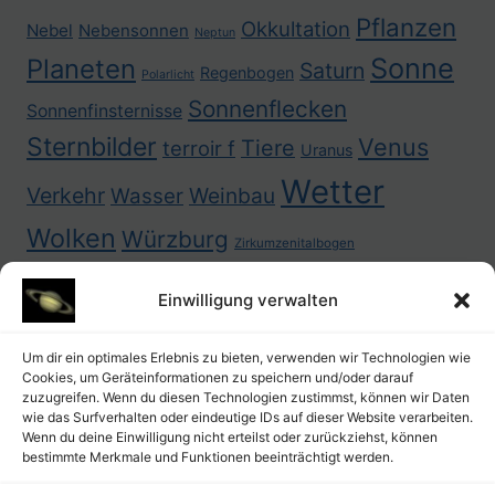
Pflanzen
Okkultation
Nebel
Nebensonnen
Neptun
Sonne
Planeten
Saturn
Regenbogen
Polarlicht
Sonnenflecken
Sonnenfinsternisse
Sternbilder
Venus
Tiere
terroir f
Uranus
Wetter
Verkehr
Weinbau
Wasser
Wolken
Würzburg
Zirkumzenitalbogen
Einwilligung verwalten
Um dir ein optimales Erlebnis zu bieten, verwenden wir Technologien wie
Cookies, um Geräteinformationen zu speichern und/oder darauf
zuzugreifen. Wenn du diesen Technologien zustimmst, können wir Daten
wie das Surfverhalten oder eindeutige IDs auf dieser Website verarbeiten.
Wenn du deine Einwilligung nicht erteilst oder zurückziehst, können
bestimmte Merkmale und Funktionen beeinträchtigt werden.