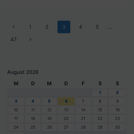
Seitennavigation
Vorherige
1
2
3
4
5
…
Seite
Nächste
47
Seite
August 2026
M
D
M
D
F
S
S
1
2
3
4
5
6
7
8
9
10
11
12
13
14
15
16
17
18
19
20
21
22
23
24
25
26
27
28
29
30