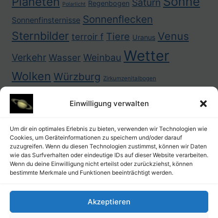
Sonne
Planeten
Saturn
Regenbogen
Polarlicht
Sonnenflecken
Sonnenfinsternisse
Sternbilder
Venus
Tiere
terroir f
Uranus
Wetter
Verkehr
Weinbau
Wasser
Wolken
Würzburg
Zirkumzenitalbogen
Einwilligung verwalten
Um dir ein optimales Erlebnis zu bieten, verwenden wir Technologien wie
Cookies, um Geräteinformationen zu speichern und/oder darauf
zuzugreifen. Wenn du diesen Technologien zustimmst, können wir Daten
wie das Surfverhalten oder eindeutige IDs auf dieser Website verarbeiten.
Wenn du deine Einwilligung nicht erteilst oder zurückziehst, können
bestimmte Merkmale und Funktionen beeinträchtigt werden.
Akzeptieren