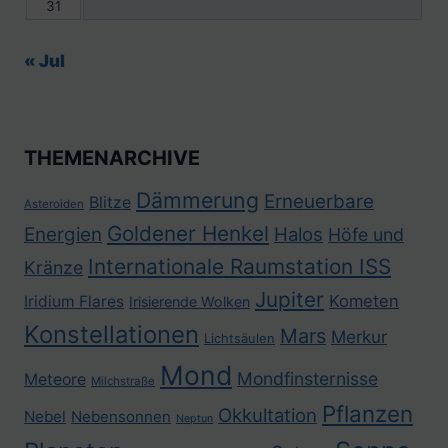
31
« Jul
THEMENARCHIVE
Dämmerung
Erneuerbare
Blitze
Asteroiden
Goldener Henkel
Energien
Halos
Höfe und
Internationale Raumstation ISS
Kränze
Jupiter
Kometen
Iridium Flares
Irisierende Wolken
Konstellationen
Mars
Merkur
Lichtsäulen
Mond
Mondfinsternisse
Meteore
Milchstraße
Pflanzen
Okkultation
Nebel
Nebensonnen
Neptun