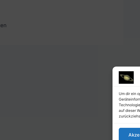
ten
Um dir ein 
Geräteinfor
Technologie
auf dieser W
zurückziehs
Akze