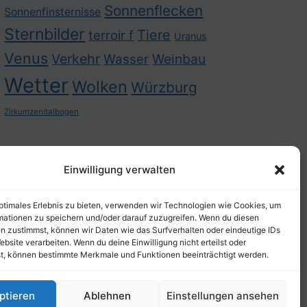
Sonnenflecken
Sonnenfinsternisse
Sternbilder
Tiere
terroir f
Uranus
Venus
Verkehr
Weinbau
Wasser
Wetter
Wolken
Würzburg
Zirkumzenitalbogen
Einwilligung verwalten
optimales Erlebnis zu bieten, verwenden wir Technologien wie Cookies, um
mationen zu speichern und/oder darauf zuzugreifen. Wenn du diesen
n zustimmst, können wir Daten wie das Surfverhalten oder eindeutige IDs
ebsite verarbeiten. Wenn du deine Einwilligung nicht erteilst oder
t, können bestimmte Merkmale und Funktionen beeinträchtigt werden.
ptieren
Ablehnen
Einstellungen ansehen
© 2002-2026 Arts Fotos