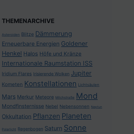
THEMENARCHIVE
Dämmerung
Blitze
Asteroiden
Goldener
Erneuerbare Energien
Henkel
Halos
Höfe und Kränze
Internationale Raumstation ISS
Jupiter
Iridium Flares
Irisierende Wolken
Konstellationen
Kometen
Lichtsäulen
Mond
Mars
Merkur
Meteore
Milchstraße
Mondfinsternisse
Nebel
Nebensonnen
Neptun
Planeten
Pflanzen
Okkultation
Sonne
Saturn
Regenbogen
Polarlicht