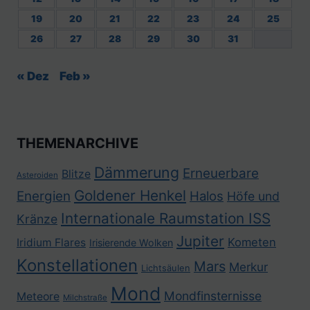
19
20
21
22
23
24
25
26
27
28
29
30
31
« Dez
Feb »
THEMENARCHIVE
Dämmerung
Erneuerbare
Blitze
Asteroiden
Goldener Henkel
Energien
Halos
Höfe und
Internationale Raumstation ISS
Kränze
Jupiter
Kometen
Iridium Flares
Irisierende Wolken
Konstellationen
Mars
Merkur
Lichtsäulen
Mond
Mondfinsternisse
Meteore
Milchstraße