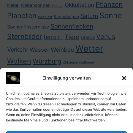
Pflanzen
Okkultation
Nebel
Nebensonnen
Neptun
Sonne
Planeten
Saturn
Regenbogen
Polarlicht
Sonnenflecken
Sonnenfinsternisse
Sternbilder
Venus
Tiere
terroir f
Uranus
Wetter
Verkehr
Weinbau
Wasser
Wolken
Würzburg
Zirkumzenitalbogen
Einwilligung verwalten
Um dir ein optimales Erlebnis zu bieten, verwenden wir Technologien wie
Cookies, um Geräteinformationen zu speichern und/oder darauf
zuzugreifen. Wenn du diesen Technologien zustimmst, können wir Daten
wie das Surfverhalten oder eindeutige IDs auf dieser Website verarbeiten.
Wenn du deine Einwilligung nicht erteilst oder zurückziehst, können
bestimmte Merkmale und Funktionen beeinträchtigt werden.