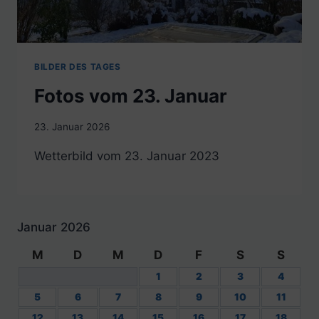
BILDER DES TAGES
Fotos vom 23. Januar
23. Januar 2026
Wetterbild vom 23. Januar 2023
Januar 2026
M
D
M
D
F
S
S
1
2
3
4
5
6
7
8
9
10
11
12
13
14
15
16
17
18