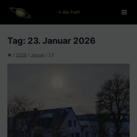
Zum
Inhalt
→ Abi-Treff
springen
Tag: 23. Januar 2026
/
2026
/
Januar
/
23