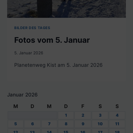
BILDER DES TAGES
Fotos vom 5. Januar
5. Januar 2026
Planetenweg Kist am 5. Januar 2026
Januar 2026
M
D
M
D
F
S
S
1
2
3
4
5
6
7
8
9
10
11
12
13
14
15
16
17
18