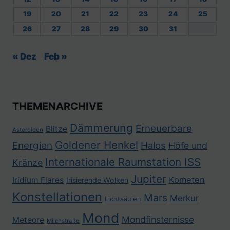
19
20
21
22
23
24
25
26
27
28
29
30
31
« Dez
Feb »
THEMENARCHIVE
Dämmerung
Erneuerbare
Blitze
Asteroiden
Goldener Henkel
Energien
Halos
Höfe und
Internationale Raumstation ISS
Kränze
Jupiter
Kometen
Iridium Flares
Irisierende Wolken
Konstellationen
Mars
Merkur
Lichtsäulen
Mond
Mondfinsternisse
Meteore
Milchstraße