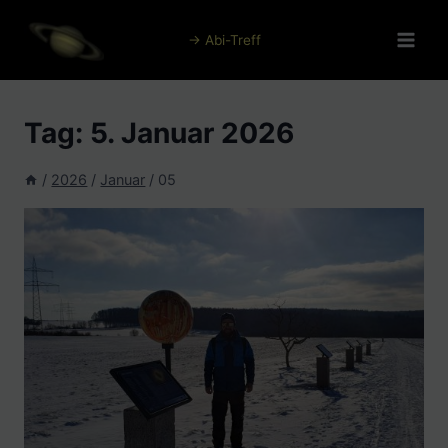
Zum
Inhalt
→ Abi-Treff
springen
Tag: 5. Januar 2026
/
2026
/
Januar
/
05