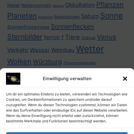
Pflanzen
Okkultation
Nebel
Nebensonnen
Neptun
Sonne
Planeten
Saturn
Regenbogen
Polarlicht
Sonnenflecken
Sonnenfinsternisse
Sternbilder
Venus
Tiere
terroir f
Uranus
Wetter
Verkehr
Weinbau
Wasser
Wolken
Würzburg
Zirkumzenitalbogen
Einwilligung verwalten
Um dir ein optimales Erlebnis zu bieten, verwenden wir Technologien wie
Cookies, um Geräteinformationen zu speichern und/oder darauf
zuzugreifen. Wenn du diesen Technologien zustimmst, können wir Daten
wie das Surfverhalten oder eindeutige IDs auf dieser Website verarbeiten.
Wenn du deine Einwilligung nicht erteilst oder zurückziehst, können
bestimmte Merkmale und Funktionen beeinträchtigt werden.