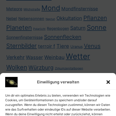
Mond
Mondfinsternisse
Meteore
Milchstraße
Pflanzen
Okkultation
Nebel
Nebensonnen
Neptun
Sonne
Planeten
Saturn
Regenbogen
Polarlicht
Sonnenflecken
Sonnenfinsternisse
Sternbilder
Venus
Tiere
terroir f
Uranus
Wetter
Verkehr
Weinbau
Wasser
Wolken
Würzburg
Zirkumzenitalbogen
Einwilligung verwalten
Um dir ein optimales Erlebnis zu bieten, verwenden wir Technologien wie
Cookies, um Geräteinformationen zu speichern und/oder darauf
zuzugreifen. Wenn du diesen Technologien zustimmst, können wir Daten
wie das Surfverhalten oder eindeutige IDs auf dieser Website verarbeiten.
Wenn du deine Einwilligung nicht erteilst oder zurückziehst, können