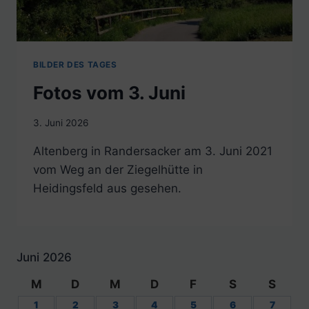
BILDER DES TAGES
Fotos vom 3. Juni
3. Juni 2026
Altenberg in Randersacker am 3. Juni 2021
vom Weg an der Ziegelhütte in
Heidingsfeld aus gesehen.
Juni 2026
M
D
M
D
F
S
S
1
2
3
4
5
6
7