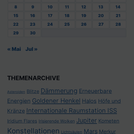
8
9
10
11
12
13
14
15
16
17
18
19
20
21
22
23
24
25
26
27
28
29
30
« Mai
Jul »
THEMENARCHIVE
Dämmerung
Erneuerbare
Blitze
Asteroiden
Goldener Henkel
Energien
Halos
Höfe und
Internationale Raumstation ISS
Kränze
Jupiter
Kometen
Iridium Flares
Irisierende Wolken
Konstellationen
Mars
Merkur
Lichtsäulen