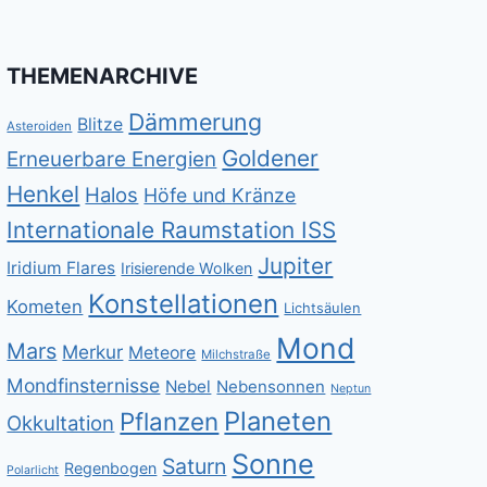
THEMENARCHIVE
Dämmerung
Blitze
Asteroiden
Goldener
Erneuerbare Energien
Henkel
Halos
Höfe und Kränze
Internationale Raumstation ISS
Jupiter
Iridium Flares
Irisierende Wolken
Konstellationen
Kometen
Lichtsäulen
Mond
Mars
Merkur
Meteore
Milchstraße
Mondfinsternisse
Nebel
Nebensonnen
Neptun
Planeten
Pflanzen
Okkultation
Sonne
Saturn
Regenbogen
Polarlicht