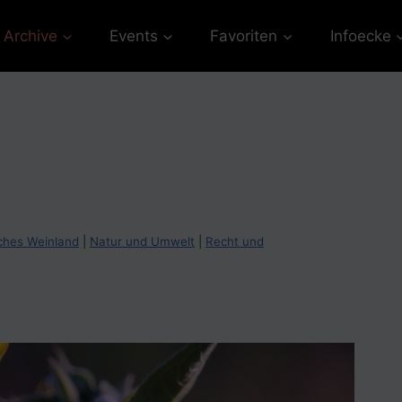
Archive
Events
Favoriten
Infoecke
ches Weinland
|
Natur und Umwelt
|
Recht und