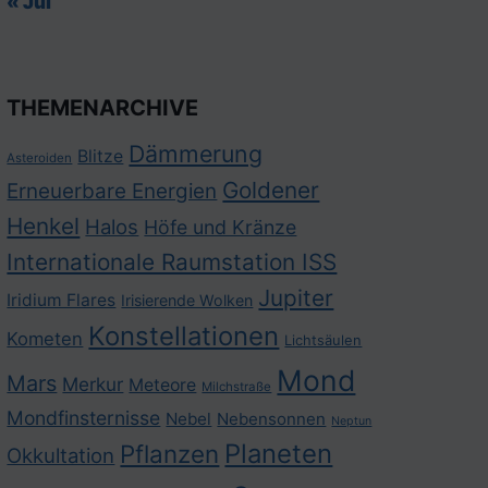
« Jul
THEMENARCHIVE
Dämmerung
Blitze
Asteroiden
Goldener
Erneuerbare Energien
Henkel
Halos
Höfe und Kränze
Internationale Raumstation ISS
Jupiter
Iridium Flares
Irisierende Wolken
Konstellationen
Kometen
Lichtsäulen
Mond
Mars
Merkur
Meteore
Milchstraße
Mondfinsternisse
Nebel
Nebensonnen
Neptun
Planeten
Pflanzen
Okkultation