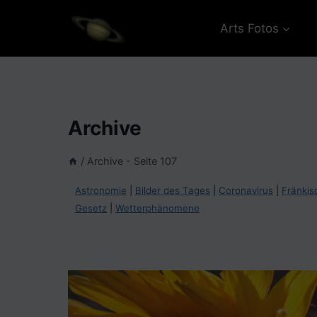
Zum
Inhalt
Arts Fotos
springen
Archive
/
Archive
- Seite 107
Astronomie
|
Bilder des Tages
|
Coronavirus
|
Fränkis
Gesetz
|
Wetterphänomene